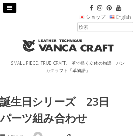
コ
ン
ショップ
English
テ
ン
ツ
へ
ス
キ
ッ
SMALL PIECE. TRUE CRAFT. 革で描く立体の物語 バン
プ
カクラフト「革物語」
し
ま
す。
誕生日シリーズ 23日
パーツ組み合わせ