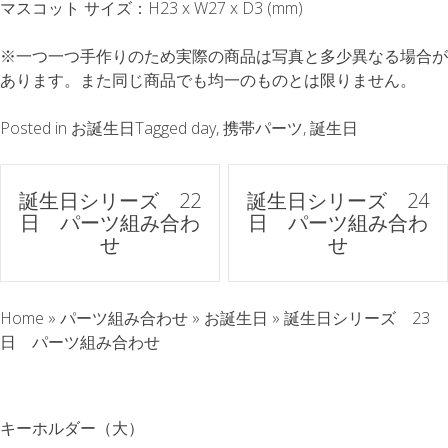
マスコット サイズ：H23 x W27 x D3 (mm)
※一つ一つ手作りのため実際の商品は写真と多少異なる場合が
あります。また同じ商品でも均一のものとは限りません。
Posted in
お誕生日
Tagged
day
,
携帯パーツ
,
誕生日
ポ
誕生日シリーズ 22
誕生日シリーズ 24
日 パーツ組み合わ
日 パーツ組み合わ
ス
せ
せ
ト
Home
»
パーツ組み合わせ
»
お誕生日
»
誕生日シリーズ 23
ナ
日 パーツ組み合わせ
ビ
ゲ
キーホルダー（大）