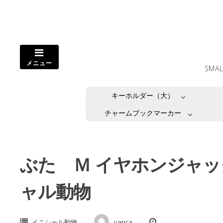
コ
ン
テ
ン
ツ
メニュー
へ
SMA
ス
キ
キーホルダー（大）
ッ
プ
チャームブックマーカー
し
ま
す。
ぶた Ｍ イヤホンジャ
ャル動物
イニシャル動物
vanca