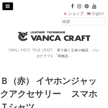
コ
ン
ショップ
English
テ
ン
ツ
へ
ス
キ
ッ
SMALL PIECE. TRUE CRAFT. 革で描く立体の物語 バン
プ
カクラフト「革物語」
し
ま
す。
Ｂ（赤） イヤホンジャッ
クアクセサリー スマホ
Ｔシャツ