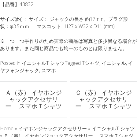
【品番】43832
サイズ(約)： サイズ： ジャックの長さ 約17mm、プラグ形
状：φ3.5ｍｍ マスコット…H27 x W32 x D11 (mm)
※一つ一つ手作りのため実際の商品は写真と多少異なる場合が
あります。また同じ商品でも均一のものとは限りません。
Posted in
イニシャルT シャツ
Tagged
Tシャツ
,
イニシャル
,
イ
ヤフォンジャック
,
スマホ
ポ
Ａ（赤） イヤホンジ
Ｃ（赤） イヤホンジ
ャックアクセサリ
ャックアクセサリ
ス
ー スマホＴシャツ
ー スマホＴシャツ
ト
Home
»
イヤホンジャックアクセサリー
»
イニシャルT シャツ
ナ
»
Ｂ（赤） イヤホンジャックアクセサリー スマホＴシャツ