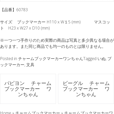
【品番】60783
サイズ: ブックマーカー H110 x W１5 (mm) マスコッ
ト H23 x W27 x D10 (mm)
※一つ一つ手作りのため実際の商品は写真と多少異なる場合が
あります。また同じ商品でも均一のものとは限りません。
Posted in
チャームブックマーカーワンちゃん
Tagged
いぬ
,
ブ
ックマーカー
,
文具
ポ
パピヨン チャーム
ビーグル チャーム
ブックマーカー ワ
ブックマーカー ワ
ス
ンちゃん
ンちゃん
ト
Home
»
チャームブックマーカー
»
チャームブックマーカーワ