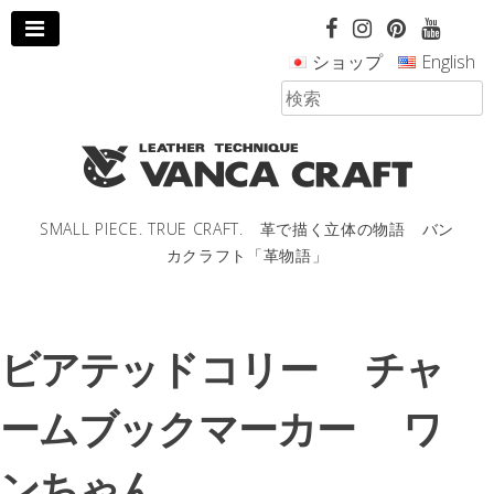
コ
ン
ショップ
English
テ
ン
ツ
へ
ス
キ
ッ
SMALL PIECE. TRUE CRAFT. 革で描く立体の物語 バン
プ
カクラフト「革物語」
し
ま
す。
ビアテッドコリー チャ
ームブックマーカー ワ
ンちゃん