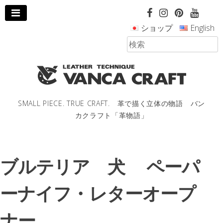
コ
ン
ショップ
English
テ
ン
ツ
へ
ス
キ
ッ
SMALL PIECE. TRUE CRAFT. 革で描く立体の物語 バン
プ
カクラフト「革物語」
し
ま
す。
ブルテリア 犬 ペーパ
ーナイフ・レターオープ
ナー