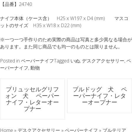
【品番】24740
ナイフ本体（ケース含） H25 x W197 x D4 (mm) マスコ
ットのサイズ H35 x W18 x D22 (mm)
※一つ一つ手作りのため実際の商品は写真と多少異なる場合が
あります。また同じ商品でも均一のものとは限りません。
Posted in
ペーパーナイフ
Tagged
いぬ
,
デスクアクセサリー
,
ペ
ーパーナイフ
,
動物
ポ
ブリュッセルグリフ
ブルドッグ 犬 ペ
ォン 犬 ペーパー
ーパーナイフ・レタ
ス
ナイフ・レターオー
ーオープナー
プナー
ト
ナ
Home
»
デスクアクセサリー
»
ペーパーナイフ
»
ブルテリア