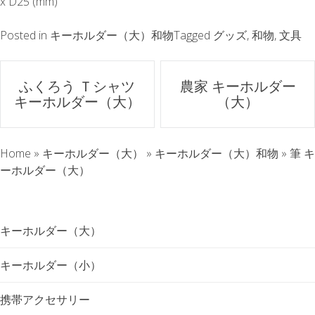
x D25 (mm)
Posted in
キーホルダー（大）和物
Tagged
グッズ
,
和物
,
文具
ポ
ふくろう Ｔシャツ
農家 キーホルダー
キーホルダー（大）
（大）
ス
ト
Home
»
キーホルダー（大）
»
キーホルダー（大）和物
»
筆 キ
ナ
ーホルダー（大）
ビ
キーホルダー（大）
ゲ
キーホルダー（小）
ー
携帯アクセサリー
シ