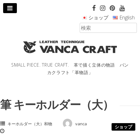
コ
ン
ショップ
English
テ
ン
ツ
へ
ス
キ
ッ
SMALL PIECE. TRUE CRAFT. 革で描く立体の物語 バン
プ
カクラフト「革物語」
し
ま
す。
筆 キーホルダー（大）
キーホルダー（大）和物
vanca
ショップ