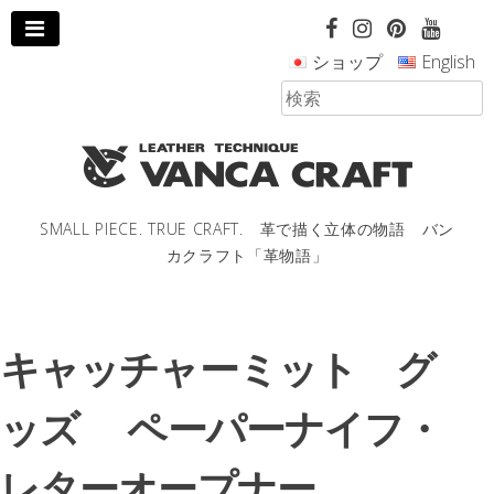
コ
ン
ショップ
English
テ
ン
ツ
へ
ス
キ
ッ
SMALL PIECE. TRUE CRAFT. 革で描く立体の物語 バン
プ
カクラフト「革物語」
し
ま
す。
キャッチャーミット グ
ッズ ペーパーナイフ・
レターオープナー