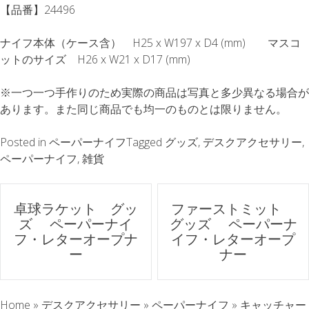
【品番】24496
ナイフ本体（ケース含） H25 x W197 x D4 (mm) マスコ
ットのサイズ H26 x W21 x D17 (mm)
※一つ一つ手作りのため実際の商品は写真と多少異なる場合が
あります。また同じ商品でも均一のものとは限りません。
Posted in
ペーパーナイフ
Tagged
グッズ
,
デスクアクセサリー
,
ペーパーナイフ
,
雑貨
ポ
卓球ラケット グッ
ファーストミット
ズ ペーパーナイ
グッズ ペーパーナ
ス
フ・レターオープナ
イフ・レターオープ
ー
ナー
ト
ナ
Home
»
デスクアクセサリー
»
ペーパーナイフ
»
キャッチャー