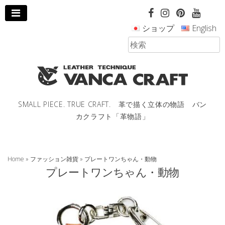
コ
ン
ショップ
English
テ
ン
ツ
へ
ス
キ
ッ
SMALL PIECE. TRUE CRAFT. 革で描く立体の物語 バン
プ
カクラフト「革物語」
し
ま
す。
Home
»
ファッション雑貨
»
プレートワンちゃん・動物
プレートワンちゃん・動物