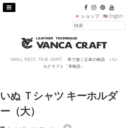
コ
ン
ショップ
English
テ
ン
ツ
へ
ス
キ
ッ
SMALL PIECE. TRUE CRAFT. 革で描く立体の物語 バン
プ
カクラフト「革物語」
し
ま
す。
いぬ Ｔシャツ キーホルダ
ー（大）