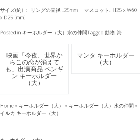
サイズ(約) ： リングの直径…25mm マスコット…H25 x W60
x D25 (mm)
Posted in
キーホルダー（大）水の仲間
Tagged
動物
,
海
ポ
映画「今夜、世界か
マンタ キーホルダー
らこの恋が消えて
（大）
ス
も」出演商品 ペンギ
ン キーホルダー
ト
（大）
ナ
Home
»
キーホルダー（大）
»
キーホルダー（大）水の仲間
»
ビ
イルカ キーホルダー（大）
ゲ
キーホルダー（大）