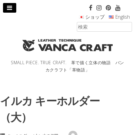
コ
ン
ショップ
English
テ
ン
ツ
へ
ス
キ
ッ
SMALL PIECE. TRUE CRAFT. 革で描く立体の物語 バン
プ
カクラフト「革物語」
し
ま
す。
イルカ キーホルダー
（大）