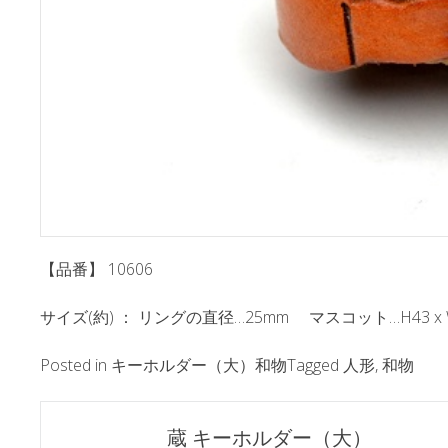
【品番】 10606
サイズ(約) ： リングの直径…25mm マスコット…H43 x W40
Posted in
キーホルダー（大）和物
Tagged
人形
,
和物
ポ
蔵 キーホルダー（大）