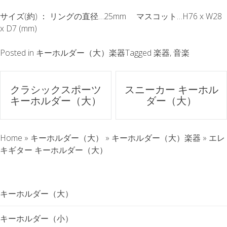
サイズ(約) ： リングの直径…25mm マスコット…H76 x W28
x D7 (mm)
Posted in
キーホルダー（大）楽器
Tagged
楽器
,
音楽
ポ
クラシックスポーツ
スニーカー キーホル
キーホルダー（大）
ダー（大）
ス
ト
Home
»
キーホルダー（大）
»
キーホルダー（大）楽器
»
エレ
ナ
キギター キーホルダー（大）
ビ
キーホルダー（大）
ゲ
キーホルダー（小）