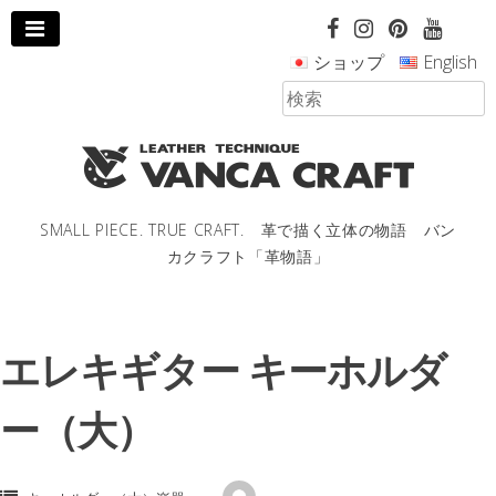
コ
ン
ショップ
English
テ
ン
ツ
へ
ス
キ
ッ
SMALL PIECE. TRUE CRAFT. 革で描く立体の物語 バン
プ
カクラフト「革物語」
し
ま
す。
エレキギター キーホルダ
ー（大）