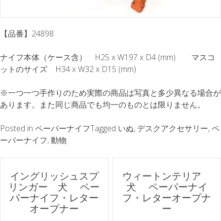
【品番】24898
ナイフ本体（ケース含） H25 x W197 x D4 (mm) マスコ
ットのサイズ H34 x W32 x D15 (mm)
※一つ一つ手作りのため実際の商品は写真と多少異なる場合が
あります。また同じ商品でも均一のものとは限りません。
Posted in
ペーパーナイフ
Tagged
いぬ
,
デスクアクセサリー
,
ペ
ーパーナイフ
,
動物
ポ
イングリッシュスプ
ウィートンテリア
リンガー 犬 ペー
犬 ペーパーナイ
ス
パーナイフ・レター
フ・レターオープナ
オープナー
ー
ト