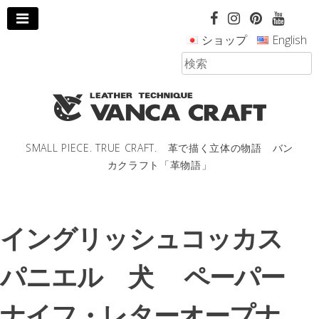
コ
ン
ショップ
English
テ
ン
ツ
へ
ス
キ
ッ
SMALL PIECE. TRUE CRAFT. 革で描く立体の物語 バン
プ
カクラフト「革物語」
し
ま
す。
イングリッシュコッカス
パニエル 犬 ペーパー
ナイフ・レターオープナ