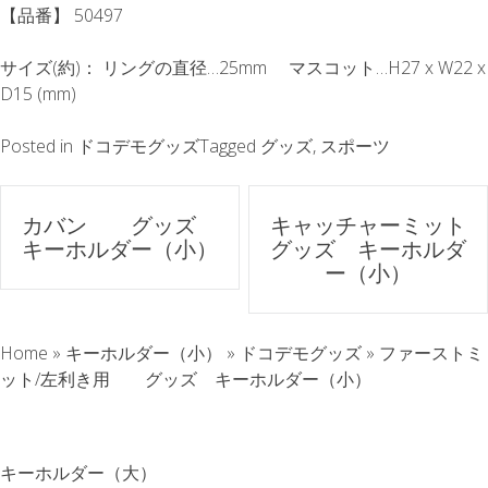
【品番】 50497
サイズ(約)： リングの直径…25mm マスコット…H27 x W22 x
D15 (mm)
Posted in
ドコデモグッズ
Tagged
グッズ
,
スポーツ
ポ
カバン グッズ
キャッチャーミット
キーホルダー（小）
グッズ キーホルダ
ス
ー（小）
ト
Home
»
キーホルダー（小）
»
ドコデモグッズ
»
ファーストミ
ナ
ット/左利き用 グッズ キーホルダー（小）
ビ
ゲ
キーホルダー（大）