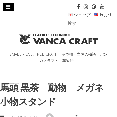
コ
ン
ショップ
English
テ
ン
ツ
へ
ス
キ
ッ
SMALL PIECE. TRUE CRAFT. 革で描く立体の物語 バン
プ
カクラフト「革物語」
し
ま
す。
馬頭 黒茶 動物 メガネ
小物スタンド