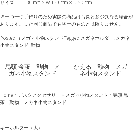
サイズ H 130 mm × W 130 mm × D 50 mm
※一つ一つ手作りのため実際の商品は写真と多少異なる場合が
あります。また同じ商品でも均一のものとは限りません。
Posted in
メガネ小物スタンド
Tagged
メガネホルダー
,
メガネ
小物スタンド
,
動物
ポ
馬頭 金茶 動物 メ
かえる 動物 メガ
ガネ小物スタンド
ネ小物スタンド
ス
ト
Home
»
デスクアクセサリー
»
メガネ小物スタンド
»
馬頭 黒
ナ
茶 動物 メガネ小物スタンド
ビ
キーホルダー（大）