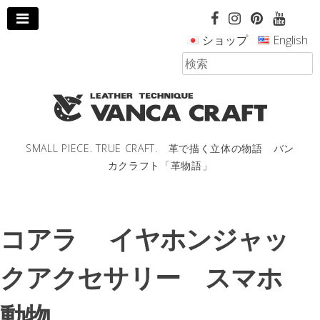
コ
ン
ショップ
English
テ
ン
ツ
へ
ス
キ
ッ
SMALL PIECE. TRUE CRAFT. 革で描く立体の物語 バン
プ
カクラフト「革物語」
し
ま
す。
コアラ イヤホンジャッ
クアクセサリー スマホ
動物