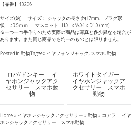
【品番】43226
サイズ(約)： サイズ： ジャックの長さ 約17mm、プラグ形
状：φ3.5ｍｍ マスコット…H31 x W34 x D13 (mm)
※一つ一つ手作りのため実際の商品は写真と多少異なる場合が
あります。また同じ商品でも均一のものとは限りません。
Posted in
動物
Tagged
イヤフォンジャック
,
スマホ
,
動物
ポ
ロバ/ドンキー イ
ホワイトタイガー
ヤホンジャックアク
イヤホンジャックア
ス
セサリー スマホ動
クセサリー スマホ
物
動物
ト
ナ
Home
»
イヤホンジャックアクセサリー
»
動物
»
コアラ イヤ
ホンジャックアクセサリー スマホ動物
ビ