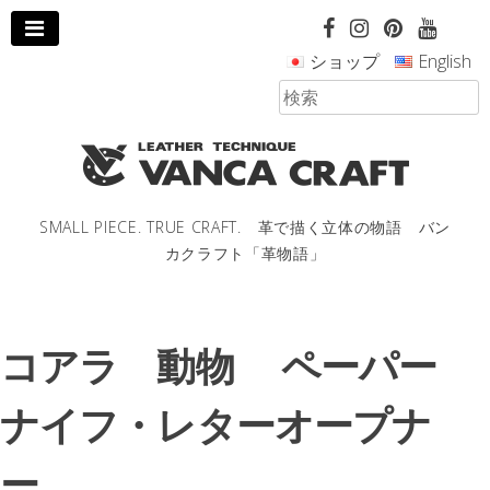
コ
ン
ショップ
English
テ
ン
ツ
へ
ス
キ
ッ
SMALL PIECE. TRUE CRAFT. 革で描く立体の物語 バン
プ
カクラフト「革物語」
し
ま
す。
コアラ 動物 ペーパー
ナイフ・レターオープナ
ー