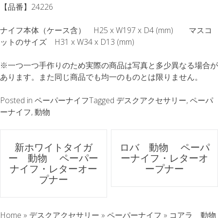
【品番】24226
ナイフ本体（ケース含） H25 x W197 x D4 (mm) マスコ
ットのサイズ H31 x W34 x D13 (mm)
※一つ一つ手作りのため実際の商品は写真と多少異なる場合が
あります。また同じ商品でも均一のものとは限りません。
Posted in
ペーパーナイフ
Tagged
デスクアクセサリー
,
ペーパ
ーナイフ
,
動物
ポ
新ホワイトタイガ
ロバ 動物 ペーパ
ー 動物 ペーパー
ーナイフ・レターオ
ス
ナイフ・レターオー
ープナー
プナー
ト
ナ
Home
»
デスクアクセサリー
»
ペーパーナイフ
»
コアラ 動物