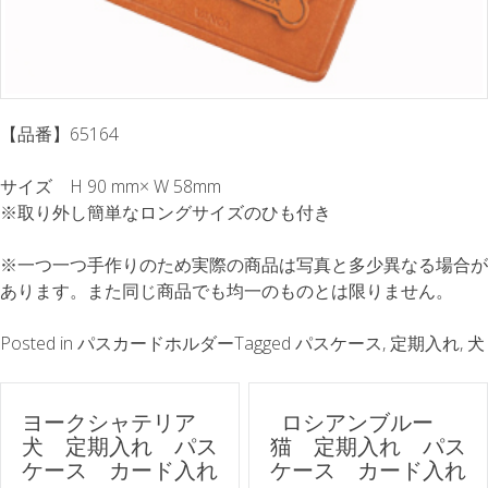
【品番】65164
サイズ H 90 mm× W 58mm
※取り外し簡単なロングサイズのひも付き
※一つ一つ手作りのため実際の商品は写真と多少異なる場合が
あります。また同じ商品でも均一のものとは限りません。
Posted in
パスカードホルダー
Tagged
パスケース
,
定期入れ
,
犬
ポ
ヨークシャテリア
ロシアンブルー
犬 定期入れ パス
猫 定期入れ パス
ス
ケース カード入れ
ケース カード入れ