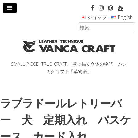
コ
ン
ショップ
English
テ
ン
ツ
へ
ス
キ
ッ
SMALL PIECE. TRUE CRAFT. 革で描く立体の物語 バン
プ
カクラフト「革物語」
し
ま
す。
ラブラドールレトリーバ
ー 犬 定期入れ パスケ
ース カード入れ