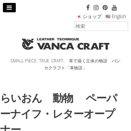
コ
ン
ショップ
English
テ
ン
ツ
へ
ス
キ
ッ
SMALL PIECE. TRUE CRAFT. 革で描く立体の物語 バン
プ
カクラフト「革物語」
し
ま
す。
らいおん 動物 ペーパ
ーナイフ・レターオープ
ナー