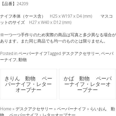
【品番】24209
ナイフ本体（ケース含） H25 x W197 x D4 (mm) マスコ
ットのサイズ H27 x W40 x D12 (mm)
※一つ一つ手作りのため実際の商品は写真と多少異なる場合が
あります。また同じ商品でも均一のものとは限りません。
Posted in
ペーパーナイフ
Tagged
デスクアクセサリー
,
ペーパ
ーナイフ
,
動物
ポ
きりん 動物 ペー
かば 動物 ペーパ
パーナイフ・レター
ーナイフ・レターオ
ス
オープナー
ープナー
ト
Home
»
デスクアクセサリー
»
ペーパーナイフ
»
らいおん 動
ナ
物 ペーパーナイフ・レターオープナー