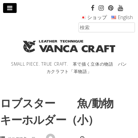
コ
ン
ショップ
English
テ
ン
ツ
へ
ス
キ
ッ
SMALL PIECE. TRUE CRAFT. 革で描く立体の物語 バン
プ
カクラフト「革物語」
し
ま
す。
ロブスター 魚/動物
キーホルダー（小）