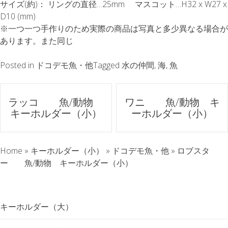
サイズ(約)： リングの直径…25mm マスコット…H32 x W27 x
D10 (mm)
※一つ一つ手作りのため実際の商品は写真と多少異なる場合が
あります。また同じ
Posted in
ドコデモ魚・他
Tagged
水の仲間
,
海
,
魚
ポ
ラッコ 魚/動物
ワニ 魚/動物 キ
キーホルダー（小）
ーホルダー（小）
ス
ト
Home
»
キーホルダー（小）
»
ドコデモ魚・他
»
ロブスタ
ナ
ー 魚/動物 キーホルダー（小）
ビ
キーホルダー（大）
ゲ