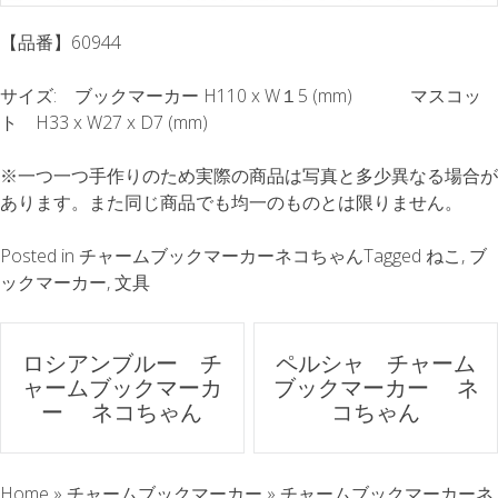
【品番】60944
サイズ: ブックマーカー H110 x W１5 (mm) マスコッ
ト H33 x W27 x D7 (mm)
※一つ一つ手作りのため実際の商品は写真と多少異なる場合が
あります。また同じ商品でも均一のものとは限りません。
Posted in
チャームブックマーカーネコちゃん
Tagged
ねこ
,
ブ
ックマーカー
,
文具
ポ
ロシアンブルー チ
ペルシャ チャーム
ャームブックマーカ
ブックマーカー ネ
ス
ー ネコちゃん
コちゃん
ト
Home
»
チャームブックマーカー
»
チャームブックマーカーネ