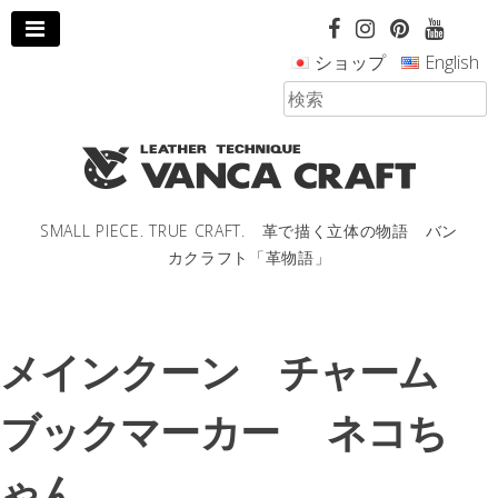
コ
ン
ショップ
English
テ
ン
ツ
へ
ス
キ
ッ
SMALL PIECE. TRUE CRAFT. 革で描く立体の物語 バン
プ
カクラフト「革物語」
し
ま
す。
メインクーン チャーム
ブックマーカー ネコち
ゃん