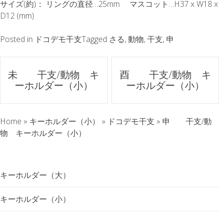
サイズ(約)： リングの直径…25mm マスコット…H37 x W18 x
D12 (mm)
Posted in
ドコデモ干支
Tagged
さる
,
動物
,
干支
,
申
ポ
未 干支/動物 キ
酉 干支/動物 キ
ーホルダー（小）
ーホルダー（小）
ス
ト
Home
»
キーホルダー（小）
»
ドコデモ干支
»
申 干支/動
ナ
物 キーホルダー（小）
ビ
キーホルダー（大）
ゲ
キーホルダー（小）
ー