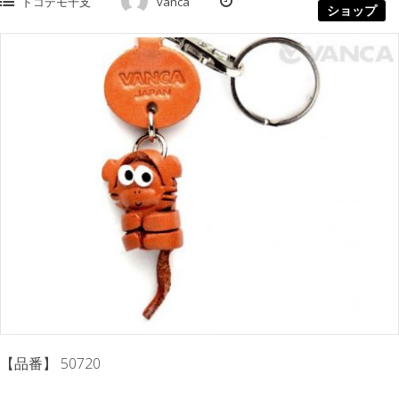
ドコデモ干支
vanca
ショップ
【品番】 50720