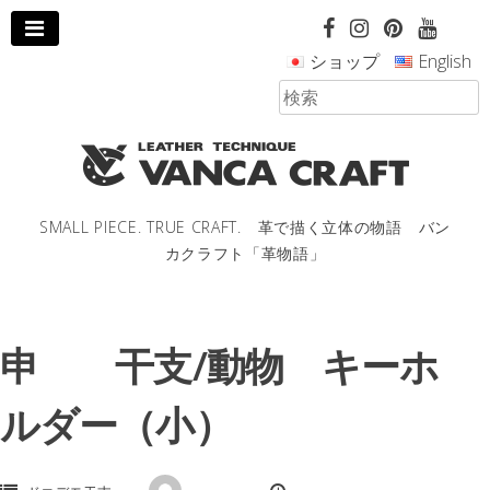
コ
ン
ショップ
English
テ
ン
ツ
へ
ス
キ
ッ
SMALL PIECE. TRUE CRAFT. 革で描く立体の物語 バン
プ
カクラフト「革物語」
し
ま
す。
申 干支/動物 キーホ
ルダー（小）