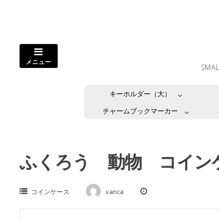
コ
ン
テ
ン
ツ
メニュー
へ
SMA
ス
キ
キーホルダー（大）
ッ
プ
チャームブックマーカー
し
ま
す。
ふくろう 動物 コイン
コインケース
vanca