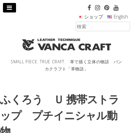
コ
ン
ショップ
English
テ
ン
ツ
へ
ス
キ
ッ
SMALL PIECE. TRUE CRAFT. 革で描く立体の物語 バン
プ
カクラフト「革物語」
し
ま
す。
ふくろう Ｕ 携帯ストラ
ップ プチイニシャル動
物