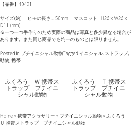
【品番】40421
サイズ(約)： ヒモの長さ… 50mm マスコット…H26 x W26 x
D11 (mm)
※一つ一つ手作りのため実際の商品は写真と多少異なる場合が
あります。また同じ商品でも均一のものとは限りません。
Posted in
プチイニシャル動物
Tagged
イニシャル
,
ストラップ
,
動物
,
携帯
ポ
ふくろう Ｗ 携帯ス
ふくろう Ｔ 携帯ス
トラップ プチイニ
トラップ プチイニ
ス
シャル動物
シャル動物
ト
Home
»
携帯アクセサリー
»
プチイニシャル動物
»
ふくろう
ナ
Ｕ 携帯ストラップ プチイニシャル動物