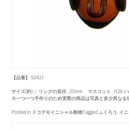
【品番】 50421
サイズ(約)： リングの直径…25mm マスコット…H26 x W26 
※一つ一つ手作りのため実際の商品は写真と多少異なる
Posted in
ドコデモイニシャル動物
Tagged
ふくろう
,
イニ
ポ