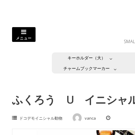
コ
ン
テ
ン
ツ
メニュー
へ
SMA
ス
キ
キーホルダー（大）
ッ
プ
チャームブックマーカー
し
ま
す。
ふくろう U イニシャ
ドコデモイニシャル動物
vanca