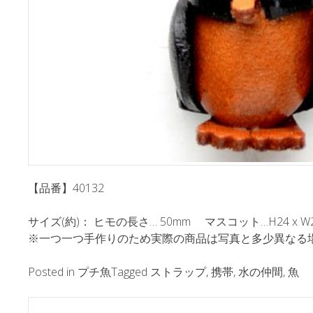
【品番】40132
サイズ(約)： ヒモの長さ… 50mm マスコット…H24 x W20 
※一つ一つ手作りのため実際の商品は写真と多少異なる
Posted in
プチ魚
Tagged
ストラップ
,
携帯
,
水の仲間
,
魚
ポ