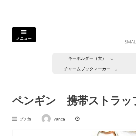
コ
ン
テ
ン
ツ
メニュー
へ
SMA
ス
キ
キーホルダー（大）
ッ
プ
チャームブックマーカー
し
ま
す。
ペンギン 携帯ストラッ
プチ魚
vanca