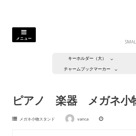
コ
ン
テ
ン
ツ
メニュー
へ
SMA
ス
キ
キーホルダー（大）
ッ
プ
チャームブックマーカー
し
ま
す。
ピアノ 楽器 メガネ小
メガネ小物スタンド
vanca