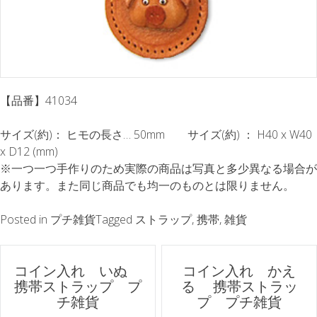
【品番】41034
サイズ(約)： ヒモの長さ… 50mm サイズ(約) ： H40 x W40
x D12 (mm)
※一つ一つ手作りのため実際の商品は写真と多少異なる場合が
あります。また同じ商品でも均一のものとは限りません。
Posted in
プチ雑貨
Tagged
ストラップ
,
携帯
,
雑貨
ポ
コイン入れ いぬ
コイン入れ かえ
携帯ストラップ プ
る 携帯ストラッ
ス
チ雑貨
プ プチ雑貨