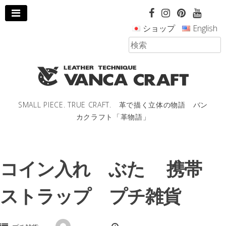
コ
ン
ショップ
English
テ
ン
ツ
へ
ス
キ
ッ
SMALL PIECE. TRUE CRAFT. 革で描く立体の物語 バン
プ
カクラフト「革物語」
し
ま
す。
コイン入れ ぶた 携帯
ストラップ プチ雑貨