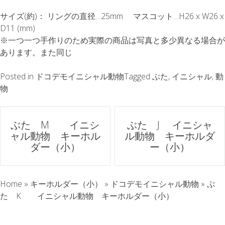
サイズ(約)： リングの直径…25mm マスコット…H26 x W26 x
D11 (mm)
※一つ一つ手作りのため実際の商品は写真と多少異なる場合が
あります。また同じ
Posted in
ドコデモイニシャル動物
Tagged
ぶた
,
イニシャル
,
動
物
ポ
ぶた M イニシ
ぶた J イニシャ
ャル動物 キーホル
ル動物 キーホルダ
ス
ダー（小）
ー（小）
ト
Home
»
キーホルダー（小）
»
ドコデモイニシャル動物
»
ぶ
ナ
た K イニシャル動物 キーホルダー（小）
ビ