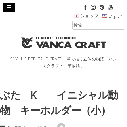
コ
ン
ショップ
English
テ
ン
ツ
へ
ス
キ
ッ
SMALL PIECE. TRUE CRAFT. 革で描く立体の物語 バン
プ
カクラフト「革物語」
し
ま
す。
ぶた K イニシャル動
物 キーホルダー（小）