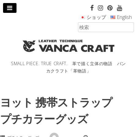
コ
ン
ショップ
English
テ
ン
ツ
へ
ス
キ
ッ
SMALL PIECE. TRUE CRAFT. 革で描く立体の物語 バン
プ
カクラフト「革物語」
し
ま
す。
ヨット 携帯ストラップ
プチカラーグッズ