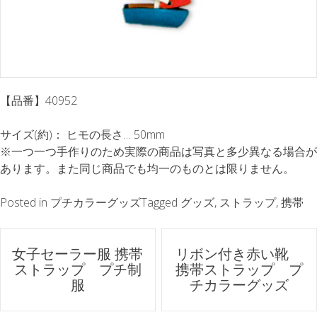
【品番】40952
サイズ(約)： ヒモの長さ… 50mm
※一つ一つ手作りのため実際の商品は写真と多少異なる場合が
あります。また同じ商品でも均一のものとは限りません。
Posted in
プチカラーグッズ
Tagged
グッズ
,
ストラップ
,
携帯
ポ
女子セーラー服 携帯
リボン付き赤い靴
ストラップ プチ制
携帯ストラップ プ
ス
服
チカラーグッズ
ト