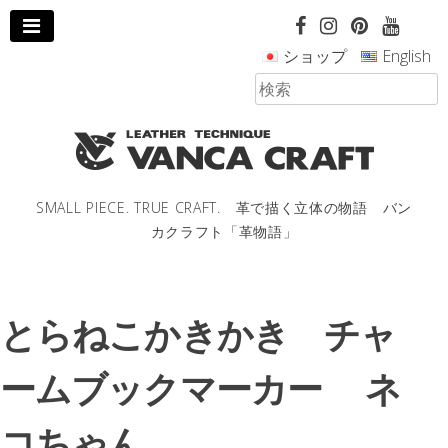
コ
ン
ショップ
English
テ
ン
ツ
へ
ス
キ
ッ
SMALL PIECE. TRUE CRAFT. 革で描く立体の物語 バン
プ
カクラフト「革物語」
し
ま
す。
とらねこかきかき チャ
ームブックマーカー ネ
コちゃん