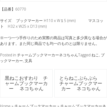
【品番】60770
サイズ: ブックマーカー H110 x W１5 (mm) マスコッ
ト H32 x W25 x D13 (mm)
※一つ一つ手作りのため実際の商品は写真と多少異なる場合が
あります。また同じ商品でも均一のものとは限りません。
Posted in
チャームブックマーカーネコちゃん
Tagged
ねこ
,
ブ
ックマーカー
,
文具
ポ
黒ねこおすわり チ
とらねこぶらぶら
ャームブックマーカ
チャームブックマー
ス
ー ネコちゃん
カー ネコちゃん
ト
Home
»
チャームブックマーカー
»
チャームブックマーカーネ