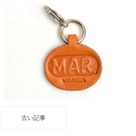
投
古い記事
稿