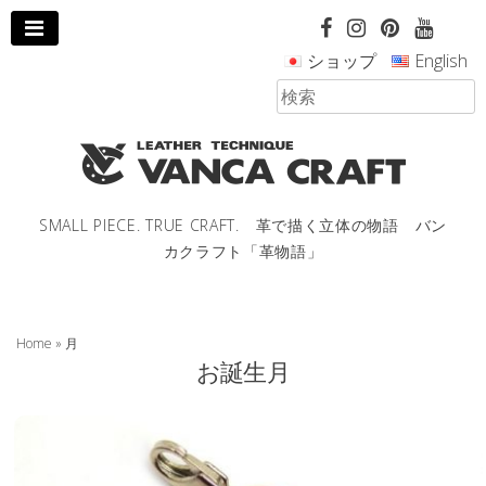
コ
ン
ショップ
English
テ
ン
ツ
へ
ス
キ
ッ
SMALL PIECE. TRUE CRAFT. 革で描く立体の物語 バン
プ
カクラフト「革物語」
し
ま
す。
Home
»
月
お誕生月