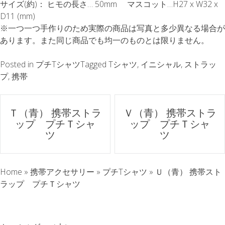
サイズ(約)： ヒモの長さ… 50mm マスコット…H27 x W32 x
D11 (mm)
※一つ一つ手作りのため実際の商品は写真と多少異なる場合が
あります。また同じ商品でも均一のものとは限りません。
Posted in
プチTシャツ
Tagged
Tシャツ
,
イニシャル
,
ストラッ
プ
,
携帯
ポ
Ｔ（青） 携帯ストラ
Ｖ（青） 携帯ストラ
ップ プチＴシャ
ップ プチＴシャ
ス
ツ
ツ
ト
Home
»
携帯アクセサリー
»
プチTシャツ
»
Ｕ（青） 携帯スト
ナ
ラップ プチＴシャツ
ビ