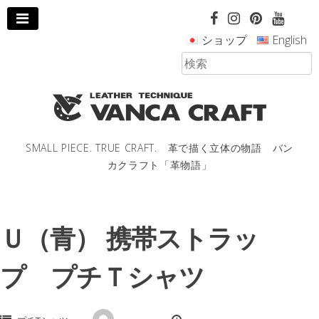
コ
ン
ショップ
English
テ
ン
ツ
へ
ス
キ
ッ
SMALL PIECE. TRUE CRAFT. 革で描く立体の物語 バン
プ
カクラフト「革物語」
し
ま
す。
Ｕ（青） 携帯ストラッ
プ プチＴシャツ