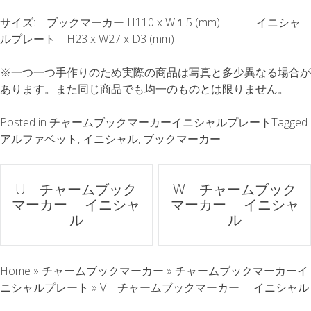
サイズ: ブックマーカー H110 x W１5 (mm) イニシャ
ルプレート H23 x W27 x D3 (mm)
※一つ一つ手作りのため実際の商品は写真と多少異なる場合が
あります。また同じ商品でも均一のものとは限りません。
Posted in
チャームブックマーカーイニシャルプレート
Tagged
アルファベット
,
イニシャル
,
ブックマーカー
ポ
U チャームブック
W チャームブック
マーカー イニシャ
マーカー イニシャ
ス
ル
ル
ト
Home
»
チャームブックマーカー
»
チャームブックマーカーイ
ナ
ニシャルプレート
»
V チャームブックマーカー イニシャル