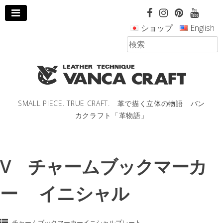
コ
ン
ショップ
English
テ
ン
ツ
へ
ス
キ
ッ
SMALL PIECE. TRUE CRAFT. 革で描く立体の物語 バン
プ
カクラフト「革物語」
し
ま
す。
V チャームブックマーカ
ー イニシャル
チャームブックマーカーイニシャルプレート