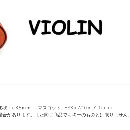
φ3.5ｍｍ マスコット…H33 x W10 x D10 (mm)
場合があります。また同じ商品でも均一のものとは限りません