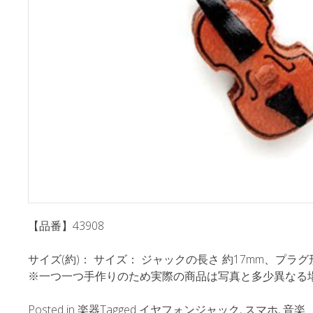
【品番】43908
サイズ(約)： サイズ： ジャックの長さ 約17mm、プラグ形状：
※一つ一つ手作りのため実際の商品は写真と多少異なる
Posted in
楽器
Tagged
イヤフォンジャック
,
スマホ
,
音楽