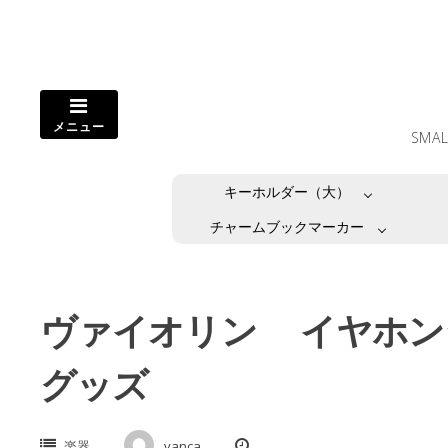
コ
ン
テ
ン
ツ
メニュー
へ
SMA
ス
キ
キーホルダー（大）
ッ
プ
チャームブックマーカー
し
ま
す。
ヴァイオリン イヤホン
グッズ
楽器
vanca