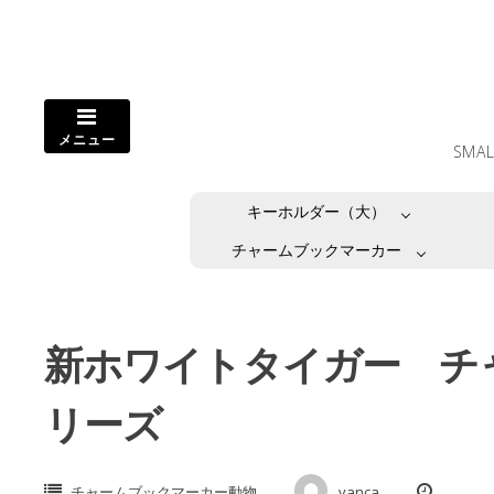
コ
ン
テ
ン
ツ
メニュー
へ
SMA
ス
キ
キーホルダー（大）
ッ
プ
チャームブックマーカー
し
ま
す。
新ホワイトタイガー チ
リーズ
チャームブックマーカー動物
vanca