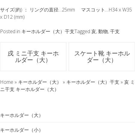
サイズ(約) ： リングの直径…25mm マスコット…H34 x W35
x D12 (mm)
Posted in
キーホルダー（大）干支
Tagged
亥
,
動物
,
干支
ポ
戌 ミニ干支 キーホ
スケート靴 キーホル
ルダー（大）
ダー（大）
ス
ト
Home
»
キーホルダー（大）
»
キーホルダー（大）干支
»
亥 ミ
ナ
ニ干支 キーホルダー（大）
ビ
キーホルダー（大）
ゲ
キーホルダー（小）