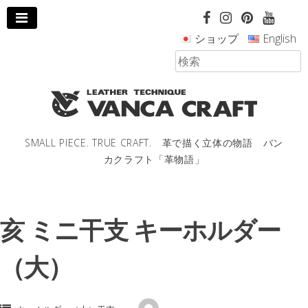
コ
ン
ショップ
English
テ
ン
ツ
へ
ス
キ
ッ
SMALL PIECE. TRUE CRAFT. 革で描く立体の物語 バン
プ
カクラフト「革物語」
し
ま
す。
亥 ミニ干支 キーホルダー
（大）