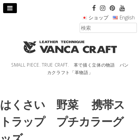
コ
ン
ショップ
English
テ
ン
ツ
へ
ス
キ
ッ
SMALL PIECE. TRUE CRAFT. 革で描く立体の物語 バン
プ
カクラフト「革物語」
し
ま
す。
はくさい 野菜 携帯ス
トラップ プチカラーグ
ッズ