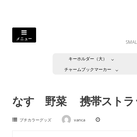
コ
ン
テ
ン
ツ
メニュー
へ
SMA
ス
キ
キーホルダー（大）
ッ
プ
チャームブックマーカー
し
ま
す。
なす 野菜 携帯ストラ
プチカラーグッズ
vanca