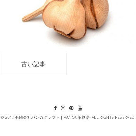
投
古い記事
稿
ナ
ビ
ゲ
© 2017 有限会社バンカクラフト｜VANCA 革物語. ALL RIGHTS RESERVED.
ー