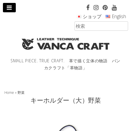
コ
ン
ショップ
English
テ
ン
ツ
へ
ス
キ
ッ
SMALL PIECE. TRUE CRAFT. 革で描く立体の物語 バン
プ
カクラフト「革物語」
し
ま
す。
Home
»
野菜
キーホルダー（大）野菜